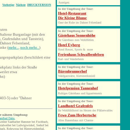
Anzeigen:
Vorherige
Nächste
DRUCKVERSION
In der Umgebung der Tour:
Hotel-Restaurant
Die Kleine Blume
Oase der Ruhe im Dahner Felsenland
uten
In der Umgebung der Tour:
rhaltene Burganlage (mit den
Gästehaus Sonnenhöhe
n, Grafendahn und Tanstein),
Ihr Gästehaus zum Wohlfühlen
 Dahner Felsenland,
Hotel Eyberg
nke (
mehr...
,
noch mehr...
)
Hotel Resort, Sports & more
Ferienhaus Schwalbenfelsen
rgenparkplatz (beschildert eine
Rad- und Wanderheim
rkplatz links der Straße
In der Umgebung der Tour:
Bärenbrunnerhof
weiler etwa
hn)
Waldgaststätte, Klettererdomizil
In der Umgebung der Tour:
Hotelpension Tannenhof
Ruhiges Gästehaus und Appartements
403-5) oder "Dahner
In der Umgebung der Tour:
Landhotel Grafenfels
Ihr Wohlfühlhotel im Herzen des Pfälzerwaldes
Fewo Zum Herbertsche
er näheren Umgebung:
landbad Dahn
,
Altes Bauernhaus mit Charme
eiher Saarbacher Hammer bei Fischbach,
talweiher bei Ludwigswinkel, Seehof bei
In der Umgebung der Tour:
bach, Rohrwoog bei Hinterweidenthal,