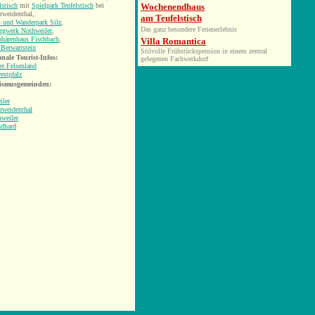
lstisch
mit
Spielpark Teufelstisch
bei
Wochenendhaus
rweidenthal,
am Teufelstisch
 und Wanderpark Silz
,
Das ganz besondere Ferienerlebnis
rgwerk Nothweiler
,
phärenhaus Fischbach
,
Villa Romantica
Berwartstein
Stilvolle Frühstückspension in einem zentral
nale Tourist-Infos:
gelegenen Fachwerkdorf
r Felsenland
estpfalz
ismusgemeinden:
iler
rweidenthal
weiler
ndhard