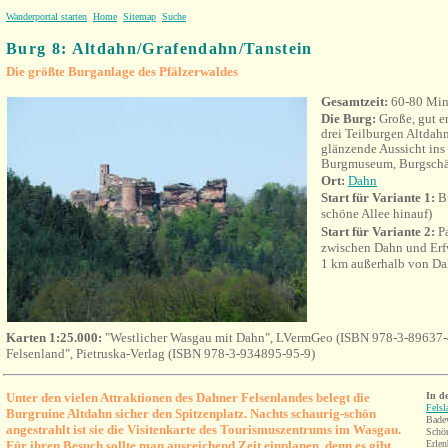
Wanderportal starten
Home
Sitemap
Suche
Burg 8: Altdahn/Grafendahn/Tanstein
Die größte Burganlage des Pfälzerwaldes
Gesamtzeit:
60-80 Min
Die Burg:
Große, gut e
drei Teilburgen Altdah
glänzende Aussicht ins
Burgmuseum, Burgschä
Ort:
Dahn
Start für Variante 1:
Bu
schöne Allee hinauf)
Start für Variante 2:
Pa
zwischen Dahn und Erf
1 km außerhalb von Da
Karten 1:25.000:
"Westlicher Wasgau mit Dahn", LVermGeo (ISBN 978-3-89637-
Felsenland", Pietruska-Verlag (ISBN 978-3-934895-95-9)
Unter den vielen Attraktionen des Dahner Felsenlandes belegt die
In d
Fels
Burgruine Altdahn sicher den Spitzenplatz. Nachts schaurig-schön
Badew
angestrahlt ist sie die Visitenkarte des Tourismuszentrums im Wasgau.
Schön
Für ihren Besuch sollte man ausreichend Zeit einplanen, denn es gibt
Erlen