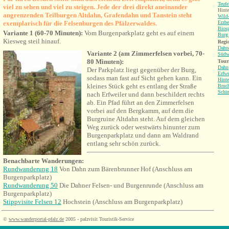
Teufe
viel zu sehen und viel zu steigen. Jede der drei direkt aneinander
Hinte
angrenzenden Teilburgen
Altdahn, Grafendahn und Tanstein steht
Wild-
exemplarisch für die Felsenburgen des Pfälzerwaldes.
Erzbe
Bios
Variante 1 (60-70 Minuten):
Vom Burgenparkplatz geht es auf einem
Burg 
Kiesweg steil hinauf.
Regio
Dahne
Variante 2 (am Zimmerfelsen vorbei, 70-
Südw
80 Minuten):
Tour
Dahn
Der Parkplatz liegt gegenüber der Burg,
Erfwe
sodass man fast auf Sicht gehen kann. Ein
Hinte
kleines Stück geht es entlang der Straße
Bruch
Schi
nach Erfweiler und dann beschildert rechts
ab. Ein Pfad führt an den Zimmerfelsen
vorbei auf den Bergkamm, auf dem die
Burgruine Altdahn steht. Auf dem gleichen
Weg zurück oder westwärts hinunter zum
Burgenparkplatz und dann am Waldrand
entlang sehr schön zurück.
Benachbarte Wanderungen
:
Rundwanderung 18
Von Dahn zum Bärenbrunner Hof
(
Anschluss am
Burgenparkplatz)
Rundwanderung 50
Die Dahner Felsen- und Burgenrunde
(
Anschluss am
Burgenparkplatz)
Stippvisite Felsen 12
Hochstein
(
Anschluss am Burgenparkplatz)
©
www.wanderportal-pfalz.de
2005 - palzvisit Touristik-Service