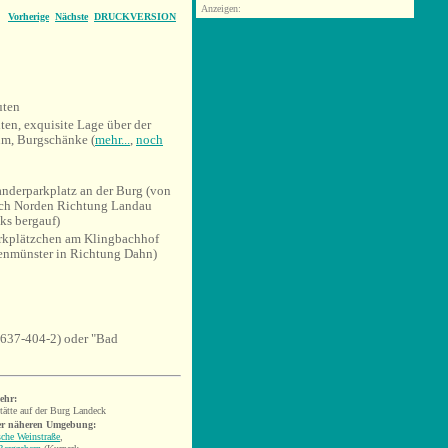
Anzeigen:
Vorherige
Nächste
DRUCKVERSION
uten
lten, exquisite Lage über der
m, Burgschänke (
mehr...
,
noch
derparkplatz an der Burg (von
ach Norden Richtung Landau
ks bergauf)
rkplätzchen am Klingbachhof
enmünster in Richtung Dahn)
637-404-2) oder "Bad
ehr:
tätte auf der Burg Landeck
er näheren Umgebung:
che Weinstraße
,