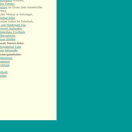
Bergzabern
(Kurpark,
falz-Therme
),
enburg
im Elsass (sehr romantisches
chen),
ches Weintor in Schweigen
,
landbad Dahn
,
eiher Seehof bei Erlenbach,
 und Wanderpark Silz
,
rgwerk Nothweiler
,
phärenhaus Fischbach
,
Berwartstein
,
uine Altdahn
nale Tourist-Infos:
Bergzaberner Land
che Weinstraße
ismusgemeinden:
genmünster
hambach
rohrbach
nhördt
zellen