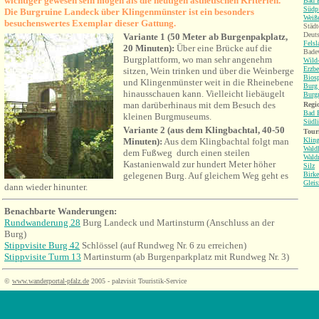
wichtiger gewesen sein mögen als die heutigen ästhetischen Kriterien.
Bad 
Südp
Die Burgruine Landeck über Klingenmünster ist ein besonders
Weiß
besuchenswertes Exemplar dieser Gattung.
Städt
Deuts
Variante 1 (50 Meter ab Burgenpakplatz,
Fels
20 Minuten):
Über eine Brücke auf die
Badew
Burgplattform, wo man sehr angenehm
Wild-
Erzbe
sitzen, Wein trinken und über die Weinberge
Bios
und Klingenmünster weit in die Rheinebene
Burg 
hinausschauen kann. Vielleicht liebäugelt
Burgr
man darüberhinaus mit dem Besuch des
Regio
Bad 
kleinen Burgmuseums.
Südli
Variante 2 (aus dem Klingbachtal, 40-50
Tour
Minuten):
Aus dem Klingbachtal folgt man
Klin
Wald
dem Fußweg durch einen steilen
Wald
Kastanienwald zur hundert Meter höher
Silz
gelegenen Burg. Auf gleichem Weg geht es
Birke
Gleis
dann wieder hinunter.
Benachbarte Wanderungen
:
Rundwanderung 28
Burg Landeck und Martinsturm (Anschluss an der
Burg)
Stippvisite Burg 42
Schlössel (auf Rundweg Nr. 6 zu erreichen)
Stippvisite Turm 13
Martinsturm (ab Burgenparkplatz mit Rundweg Nr. 3)
©
www.wanderportal-pfalz.de
2005 - palzvisit Touristik-Service