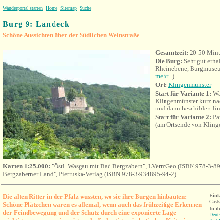
Wanderportal starten
Home
Sitemap
Suche
Burg 9: Landeck
Schöne Aussichten über der Südlichen Weinstraße
Gesamtzeit:
20-50 Min
Die Burg:
Sehr gut erha
Rheinebene, Burgmuseu
mehr...
)
Ort:
Klingenmünster
Start für Variante 1:
Wan
Klingenmünster kurz n
und dann beschildert lin
Start für Variante 2:
Pa
(am Ortsende von Kling
Karten 1:25.000:
"Östl. Wasgau mit Bad Bergzabern", LVermGeo (ISBN 978-3-89
Bergzaberner Land", Pietruska-Verlag (ISBN 978-3-934895-94-2)
Die alten Ritter in der Pfalz wussten, wo sie ihre Burgen hinbauten:
Eink
Gasts
Schöne Plätzchen waren es allemal, wenn auch das frühzeitige Erkennen
In d
der Feindbewegung und der Schutz durch eine exponierte Lage
Deuts