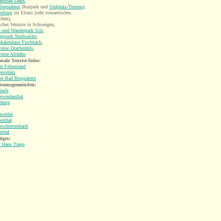
landbad Dahn
,
Bergzabern
(Kurpark und
Südpfalz-Therme
),
enburg
im Elsass (sehr romantisches
chen),
ches Weintor in Schweigen,
 und Wanderpark Silz
,
rgwerk Nothweiler
,
phärenhaus Fischbach
,
uine Drachenfels
,
uine Altdahn
nale Tourist-Infos:
r Felsenland
estpfalz
on Bad Bergzabern
ismusgemeinden:
bach
rweidenthal
nberg
weiler
enthal
rschlettenbach
nthal
iges:
r Hans Trapp