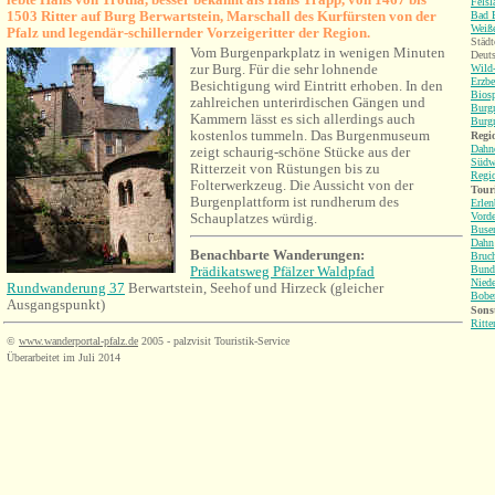
Fels
1503 Ritter auf Burg Berwartstein, Marschall des Kurfürsten von der
Bad 
Weiß
Pfalz und legendär-schillernder Vorzeigeritter der Region.
Städt
Vom Burgenparkplatz in wenigen Minuten
Deuts
zur Burg.
Für die sehr lohnende
Wild-
Erzbe
Besichtigung wird Eintritt erhoben.
In den
Bios
zahlreichen unterirdischen Gängen und
Burgr
Kammern lässt es sich allerdings auch
Burgr
kostenlos tummeln. Das Burgenmuseum
Regio
Dahne
zeigt schaurig-schöne Stücke aus der
Südw
Ritterzeit von Rüstungen bis zu
Regi
Folterwerkzeug. Die Aussicht von der
Tour
Burgenplattform ist rundherum des
Erlen
Schauplatzes würdig.
Vorde
Buse
Dahn
Benachbarte Wanderungen:
Bruch
Prädikatsweg Pfälzer Waldpfad
Bund
Niede
Rundwanderung 37
Berwartstein, Seehof und Hirzeck (gleicher
Bobe
Ausgangspunkt)
Sonst
Ritte
©
www.wanderportal-pfalz.de
2005 - palzvisit Touristik-Service
Überarbeitet im Juli 2014