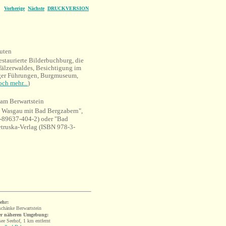
Vorherige
Nächste
DRUCKVERSION
uten
estaurierte Bilderbuchburg, die
fälzerwaldes, Besichtigung im
ger Führungen, Burgmuseum,
och mehr...
)
 am Berwartstein
. Wasgau mit Bad Bergzabern",
89637-404-2) oder "Bad
etruska-Verlag (ISBN 978-3-
ehr:
chänke Berwartstein
er näheren Umgebung:
ee Seehof, 1 km entfernt