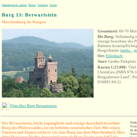
Wanderportal starten
Home
Sitemap
Suche
Burg 13: Berwartstein
Märchenburg im Wasgau
Gesamtzeit:
60-70 Min
Die B
urg:
Vollständig r
einzige bewohnte des P
Rahmen kostenpflichti
Burgschänke (
mehr...
,
n
Ort:
Erlenbach
Start:
Großer Parkplatz
Karten 1:25.000:
"Östl
LVermGeo (ISBN 978-3-
Bergzaberner Land", Pi
934895-94-2)
Film über Burg Berwartstein
Der Berwartstein, leicht zugängliche und einzige dauerhaft bewohnte
Eink
Burgs
Burg des Pfälzerwaldes, ist ein beliebtes touristisches Ziel. Mit seinen
In d
Türmen und Zinnen wirkt er wie eine Burg aus dem Märchenbuch. Hier
Bades
lebte Hans von Trotha, besser bekannt als Hans Trapp, von 1467 bis