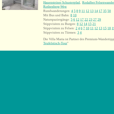
Hauensteiner Schusterpfad
,
Rodalber Felsenwande
Rothenberg-Weg
Rundwanderungen:
4
5
8
9
11
12
13
14
17
35
50
Mit Bus und Bahn:
8
10
Naturspaziergänge:
5
6
12
17
22
23
27
29
Stippvisiten zu Burgen:
8
12
14
15
21
Stippvisiten zu Felsen:
2
4
6
7
10
11
12
13
15
18
1
Stippvisiten zu Türmen:
3
4
Die Villa Maria ist Partner des Premium-Wandertipp
Teufelstisch-Tour
"