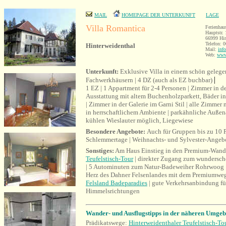
MAIL
HOMEPAGE DER UNTERKUNFT
LAGE
Villa Romantica
Ferienhau
Hauptstr. 
66999 Hin
Telefon: 
Hinterweidenthal
Mail:
inf
Web:
www.
Unterkunft:
Exklusive Villa in einem schön gelege
|
Fachwerkhäusern | 4 DZ (auch als EZ buchbar)
1 EZ | 1 Appartment für 2-4 Personen | Zimmer in de
Ausstattung mit altem Buchenholzparkett, Bäder 
| Zimmer in der Galerie im Garni Stil | alle Zimme
in herrschaftlichem Ambiente | parkähnliche Außen
kühlen Wieslauter möglich, Liegewiese
Besondere Angebote:
Auch für Gruppen bis zu 10 
Schlemmertage | Weihnachts- und Sylvester-Angeb
Sonstiges:
Am Haus Einstieg in den Premium-Wan
Teufelstisch-Tour
| direkter Zugang zum wundersc
| 5 Autominuten zum Natur-Badeweiher Rohrwoog 
Herz des Dahner Felsenlandes mit dem Premiumwe
Felsland Badeparadies
| gute Verkehrsanbindung für
Himmelsrichtungen
Wander- und Ausflugstipps in der näheren Umge
Prädikatswege:
Hinterweidenthaler Teufelstisch-To