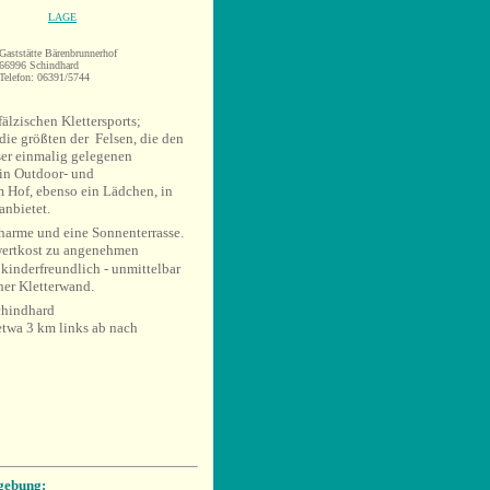
LAGE
Gaststätte Bärenbrunnerhof
66996 Schindhard
Telefon: 06391/5744
fälzischen Klettersports;
die größten der Felsen, die den
ser einmalig gelegenen
Ein Outdoor- und
im Hof, ebenso ein Lädchen, in
anbietet.
harme und eine Sonnenterrasse.
lwertkost zu angenehmen
kinderfreundlich - unmittelbar
cher Kletterwand.
Schindhard
twa 3 km links ab nach
gebung: