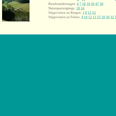
Rundwanderung
en:
6
7
18
19
20
47
50
Naturspaziergänge:
18
24
Stippvisiten zu Burgen:
1
8
13
23
Stippvisiten zu Felsen:
4
10
12
13
25
29
30
32