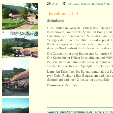
MAIL
HOMEPAGE DER WALDGASTSTÄTTE
Bärenbrunnerhof
Schindhard
Hier - mitten im Wasgau - schlägt das Herz des p
Klosterwand, Nonnenfels, Stern und Honig sind 
Bärenbrunnerhof umrahmen. So ist das Flair die
Waldgaststätte auch vom Klettersport geprägt. 
Klettersportgeschäft befindet sich unmittelbar 
dem der Bio-Landwirt des Hofes seine Produkte 
Die Gaststätte hat zwei Räume mit Bullerofen-C
Die Küche bietet Pfälzer Spezialitäten und Vol
Preisen.
Der Bärenbrunnerhof ist ausgesprochen 
vor der Terrasse liegt ein Spielplatz mit künstli
Lage:
Im Talschluss des Bärenbrunnertals bei 
(von Dahn Richtung Bad Bergzabern und nach e
Schindhard und noch 2 km weiter durchs Tal)
Besonderes:
Zeltplatz
Wander- und Ausflugstipps in der näheren Um