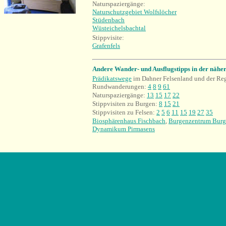
Naturspaziergänge:
Naturschutzgebiet Wolfslöcher
Stüdenbach
Wüsteichelsbachtal
Stippvisite:
Grafenfels
Andere Wander- und Ausflugstipps in der näh
Prädikatswege
im Dahner Felsenland und der Re
Rundwanderungen:
4
8
9
61
Naturspaziergänge:
13
15
17
22
Stippvisiten zu Burgen:
8
15
21
Stippvisiten zu Felsen:
2
5
6
11
15
19
27
35
Biosphärenhaus Fischbach
,
Burgenzentrum Bur
Dynamikum Pirmasens