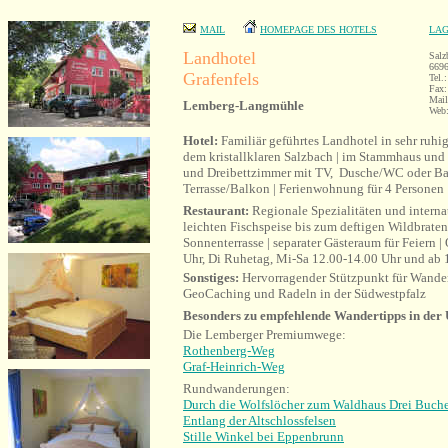
MAIL
HOMEPAGE DES HOTELS
LAG
Landhotel
Salz
669
Grafenfels
Tel.
Fax:
Mai
Lemberg-Langmühle
Web
Hotel:
Familiär geführtes Landhotel in sehr ruhi
dem kristallklaren Salzbach | im Stammhaus und
und Dreibettzimmer mit TV, Dusche/WC oder Ba
Terrasse/Balkon | Ferienwohnung für 4 Personen
Restaurant:
Regionale Spezialitäten und interna
leichten Fischspeise bis zum deftigen Wildbraten 
Sonnenterrasse | separater Gästeraum für Feiern |
Uhr, Di Ruhetag, Mi-Sa 12.00-14.00 Uhr und ab 
Sonstiges:
Hervorragender Stützpunkt für Wande
GeoCaching und Radeln in der Südwestpfalz
Besonders zu empfehlende Wandertipps in de
Die Lemberger Premiumwege:
Rothenberg-Weg
Graf-Heinrich-Weg
Rundwanderungen:
Durch die Wolfslöcher zum Waldhaus Drei Buch
Entlang der Altschlossfelsen
Stille Winkel bei Eppenbrunn