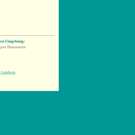
eren Umgebung:
gion Hauenstein
g Lemberg
,