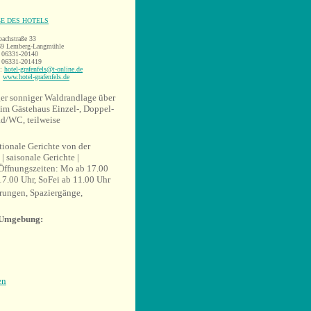
E DES HOTELS
bachstraße 33
69 Lemberg-Langmühle
: 06331-20140
 06331-201419
l:
hotel-grafenfels@t-online.de
:
www.hotel-grafenfels.de
ger sonniger Waldrandlage über
 im Gästehaus Einzel-, Doppel-
d/WC, teilweise
tionale Gerichte von der
| saisonale Gerichte |
Öffnungszeiten: Mo ab 17.00
17.00 Uhr, SoFei ab 11.00 Uhr
rungen, Spaziergänge,
r Umgebung:
en