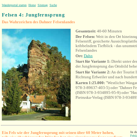
Wanderportal starten
Home
Sitemap
Suche
Felsen 4: Jungfernsprung
Das Wahrzeichen des Dahner Felsenlandes
Gesamtzeit:
40-60 Minuten
Der Felsen:
Weit in den Ort hineinr
Felsenriff, gesicherte Aussichtsplatt
kribbelndem Tiefblick -
das unumstr
Felsenlandes
Ort:
Dahn
Start für Variante 1:
Direkt unter de
der Jungfernsprung das Ortsbild behe
Start für Variante 2:
An der Tourist I
Richtung Erfweiler und nach hundert 
Karten 1:25.000:
"Westlicher Wasga
978-3-89637-403-5) oder "Dahner Fel
(ISBN 978-3-934895-95-9) oder "Haue
Pietruska-Verlag (ISBN 978-3-93489
Ein Fels wie der Jungfernsprung mit seinen über 60 Meter hohen,
In d
Felsl