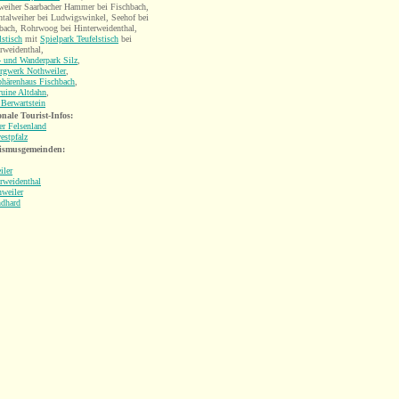
eiher Saarbacher Hammer bei Fischbach,
talweiher bei Ludwigswinkel, Seehof bei
bach, Rohrwoog bei Hinterweidenthal,
lstisch
mit
Spielpark Teufelstisch
bei
rweidenthal,
 und Wanderpark Silz
,
rgwerk Nothweiler
,
phärenhaus Fischbach
,
uine Altdahn
,
Berwartstein
nale Tourist-Infos:
r Felsenland
estpfalz
ismusgemeinden:
iler
rweidenthal
weiler
ndhard