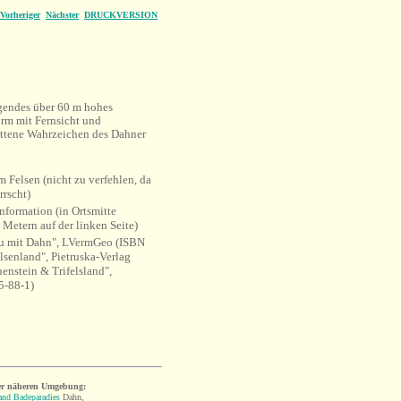
Vorheriger
Nächster
DRUCKVERSION
agendes über 60 m hohes
form mit Fernsicht und
ittene Wahrzeichen des Dahner
m Felsen (nicht zu verfehlen, da
rrscht)
nformation (in Ortsmitte
Metern auf der linken Seite)
u mit Dahn", LVermGeo (ISBN
senland", Pietruska-Verlag
nstein & Trifelsland",
5-88-1)
er näheren Umgebung:
and Badeparadies
Dahn,