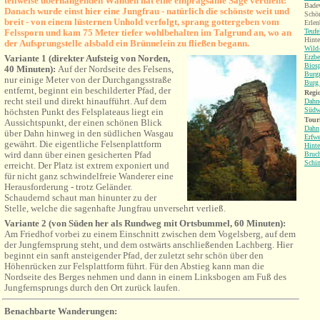
teilweise überhängenden Wänden hat eine einprägsame Sage verdient:
Badew
Danach wurde einst hier eine Jungfrau - natürlich die schönste weit und
Schön
breit - von einem lüsternen Unhold verfolgt, sprang gottergeben vom
Erlen
Felssporn und kam 75 Meter tiefer wohlbehalten im Talgrund an, wo an
Teufe
Hinte
der Aufsprungstelle alsbald ein Brünnelein zu fließen begann.
Wild-
Variante 1 (direkter Aufsteig von Norden,
Erzbe
Bios
40 Minuten):
Auf der Nordseite des Felsens,
Burgr
nur einige Meter von der Durchgangsstraße
Burg 
entfernt, beginnt ein beschilderter Pfad, der
Regio
recht steil und direkt hinaufführt. Auf dem
Dahne
Südw
höchsten Punkt des Felsplateaus liegt ein
Tour
Aussichtspunkt, der einen schönen Blick
Dahn
über Dahn hinweg in den südlichen Wasgau
Erfwe
gewährt. Die eigentliche Felsenplattform
Hinte
wird dann über einen gesicherten Pfad
Bruch
Schi
erreicht. Der Platz ist extrem exponiert und
für nicht ganz schwindelfreie Wanderer eine
Herausforderung - trotz Geländer.
Schaudernd schaut man hinunter zu der
Stelle, welche die sagenhafte Jungfrau unversehrt verließ.
Variante 2 (von Süden her als Rundweg mit Ortsbummel, 60 Minuten):
Am Friedhof vorbei zu einem Einschnitt zwischen dem Vogelsberg, auf dem
der Jungfernsprung steht, und dem ostwärts anschließenden Lachberg. Hier
beginnt ein sanft ansteigender Pfad, der zuletzt sehr schön über den
Höhenrücken zur Felsplattform führt. Für den Abstieg kann man die
Nordseite des Berges nehmen und dann in einem Linksbogen am Fuß des
Jungfernsprungs durch den Ort zurück laufen.
Benachbarte Wanderungen: