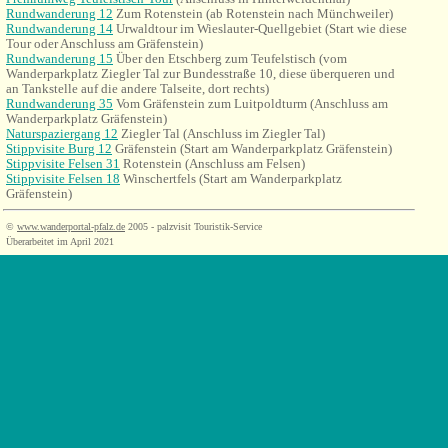
Rundwanderung 12
Zum Rotenstein (ab Rotenstein nach Münchweiler)
Rundwanderung 14
Urwaldtour im Wieslauter-Quellgebiet (Start wie diese
Tour oder Anschluss am Gräfenstein)
Rundwanderung 15
Über den Etschberg zum Teufelstisch
(vom
Wanderparkplatz
Ziegler Tal zur Bundesstraße 10, diese überqueren und
an Tankstelle auf die andere Talseite, dort rechts)
Rundwanderung 35
Vom Gräfenstein zum Luitpoldturm (Anschluss am
Wanderparkplatz Gräfenstein)
Naturspaziergang 12
Ziegler Tal (Anschluss im Ziegler Tal)
Stippvisite Burg 12
Gräfenstein (Start am Wanderparkplatz Gräfenstein)
Stippvisite Felsen 31
Rotenstein (Anschluss am Felsen)
Stippvisite Felsen 18
Winschertfels (Start am Wanderparkplatz
Gräfenstein)
©
www.wanderportal-pfalz.de
2005 - palzvisit Touristik-Service
Überarbeitet im April 2021