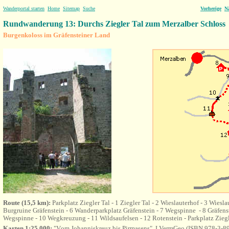
Wanderportal starten
Home
Sitemap
Suche
Vorherige
N
Rundwanderung 13: Durchs Ziegler Tal zum Merzalber Schloss
Burgenkoloss im Gräfensteiner Land
Route (15,5 km):
Parkplatz Ziegler Tal - 1 Ziegler Tal - 2 Wieslauterhof - 3 Wiesl
Burgruine Gräfenstein - 6 Wanderparkplatz Gräfenstein - 7 Wegspinne - 8 Gräfenst
Wegspinne - 10 Wegkreuzung - 11 Wildsaufelsen - 12 Rotenstein - Parkplatz Ziegl
Karten 1:25.000:
"V
om Johanniskreuz bis Pirmasens"
, LVermGeo (
ISBN 978-3-89