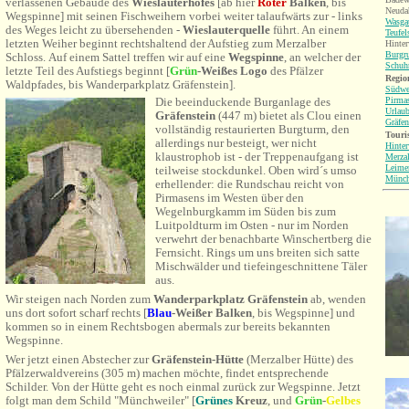
verlassenen Gebäude des
Wieslauterhofes
[ab hier
Roter
Balken
, bis
Neuda
Wegspinne] mit seinen Fischweihern vorbei weiter talaufwärts zur - links
Wasgau
des Weges leicht zu übersehenden -
Wieslauterquelle
führt. An einem
Teufel
letzten Weiher beginnt rechtshaltend der Aufstieg zum Merzalber
Hinter
Burgr
Schloss. Auf einem Sattel treffen wir auf eine
Wegspinne
, an welcher der
Schuh
letzte Teil des Aufstiegs beginnt
[
Grün
-Weißes Logo
des Pfälzer
Region
Waldpfades, bis
Wanderparkplatz Gräfenstein
]
.
Südwe
Pirma
Die beeinduckende Burganlage des
Urlaub
Gräfenstein
(447 m) bietet als Clou einen
Gräfen
vollständig restaurierten
Burgturm, den
Touri
allerdings nur besteigt, wer nicht
Hinter
klaustrophob ist - der Treppenaufgang ist
Merza
Leime
teilweise stockdunkel. Oben wird´s umso
Münch
erhellender: die Rundschau reicht von
Pirmasens im Westen über den
Wegelnburgkamm im Süden bis zum
Luitpoldturm im Osten - nur im Norden
verwehrt der benachbarte Winschertberg die
Fernsicht. Rings um uns breiten sich satte
Mischwälder und tiefeingeschnittene Täler
aus.
Wir steigen nach Norden zum
Wanderparkplatz Gräfenstein
ab, wenden
uns dort sofort scharf rechts [
Blau
-Weißer Balken
, bis Wegspinne] und
kommen so in einem Rechtsbogen abermals zur bereits bekannten
Wegspinne.
Wer jetzt einen Abstecher zur
Gräfenstein-Hütte
(Merzalber Hütte) des
Pfälzerwaldvereins
(305 m) machen möchte, findet entsprechende
Schilder.
Von der Hütte geht es noch einmal zurück zur Wegspinne. Jetzt
folgt man dem Schild "Münchweiler" [
Grünes
Kreuz
, und
Grün
-
Gelbes