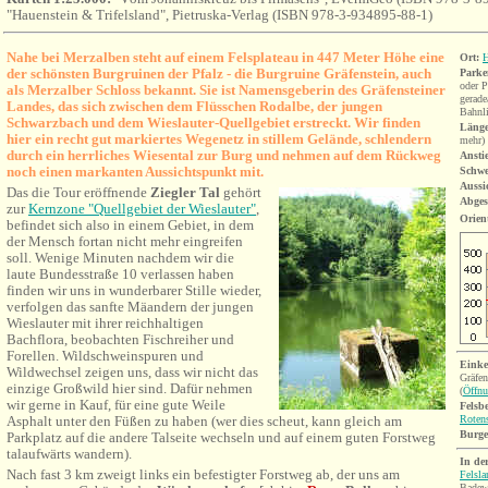
"Hauenstein & Trifelsland", Pietruska-Verlag (ISBN 978-3-934895-88-1)
Nahe bei Merzalben steht auf einem Felsplateau in 447 Meter Höhe eine
Ort:
H
der schönsten Burgruinen der Pfalz - die Burgruine Gräfenstein, auch
Parke
oder P
als Merzalber Schloss bekannt. Sie ist Namensgeberin des Gräfensteiner
gerade
Landes, das sich zwischen dem Flüsschen Rodalbe, der jungen
Bahnli
Schwarzbach und dem Wieslauter-Quellgebiet erstreckt. Wir finden
Länge
hier ein recht gut markiertes Wegenetz in stillem Gelände, schlendern
mehr)
durch ein herrliches Wiesental zur Burg und nehmen auf dem Rückweg
Ansti
noch einen markanten Aussichtspunkt mit.
Schwe
Aussi
Das die Tour eröffnende
Ziegler Tal
gehört
Abges
zur
Kernzone "Quellgebiet der Wieslauter"
,
Orien
befindet sich also in einem Gebiet, in dem
der Mensch fortan nicht mehr eingreifen
soll. Wenige Minuten nachdem wir die
laute Bundesstraße 10 verlassen haben
finden wir uns in wunderbarer Stille wieder,
verfolgen das sanfte Mäandern der jungen
Wieslauter mit ihrer reichhaltigen
Bachflora, beobachten Fischreiher und
Forellen. Wildschweinspuren und
Einke
Wildwechsel zeigen uns, dass wir nicht das
Gräfen
einzige Großwild hier sind. Dafür nehmen
(
Öffnu
wir gerne in Kauf, für eine gute Weile
Felsb
Asphalt unter den Füßen zu haben (wer dies scheut, kann gleich am
Rotens
Burg
Parkplatz auf die andere Talseite wechseln und auf einem guten Forstweg
talaufwärts wandern).
In de
Nach fast 3 km zweigt links ein befestigter Forstweg ab, der uns am
Felsl
Badew