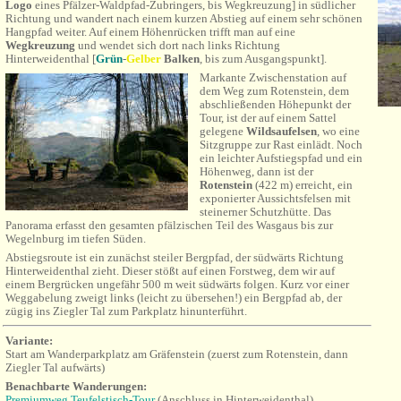
Logo
eines Pfälzer-Waldpfad
-Zubringers, bis Wegkreuzung
] in südlicher
Richtung und wandert nach einem kurzen Abstieg auf einem sehr schönen
Hangpfad weiter. Auf einem Höhenrücken trifft man auf eine
Wegkreuzung
und wendet sich dort nach links Richtung
Hinterweidenthal [
Grün
-
Gelber
Balken
, bis zum Ausgangspunkt].
Markante Zwischenstation auf
dem Weg zum Rotenstein, dem
abschließenden Höhepunkt der
Tour, ist der auf einem Sattel
gelegene
Wildsaufelsen
, wo eine
Sitzgruppe zur Rast einlädt. Noch
ein leichter Aufstiegspfad und ein
Höhenweg, dann ist
der
Rotenstein
(422 m) erreicht, ein
exponierter Aussichtsfelsen mit
steinerner Schutzhütte. Das
Panorama erfasst den gesamten pfälzischen Teil des Wasgaus bis zur
Wegelnburg im tiefen Süden.
Abstiegsroute ist ein zunächst steiler Bergpfad, der südwärts Richtung
Hinterweidenthal zieht. Dieser stößt auf einen Forstweg,
dem
wir auf
einem Bergrücken ungefähr 500 m weit südwärts folgen. Kurz vor einer
Weggabelung zweigt links (leicht zu übersehen!) ein Bergpfad ab, der
zügig ins Ziegler Tal zum Parkplatz hinunterführt.
Variante:
Start am Wanderparkplatz am Gräfenstein (zuerst zum Rotenstein, dann
Ziegler Tal
aufwärts
)
Benachbarte Wanderungen
:
Premiumweg Teufelstisch-Tour
(Anschluss in Hinterweidenthal)