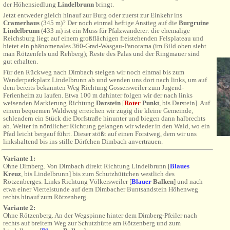
der Höhensiedlung
Lindelbrunn
bringt.
Jetzt entweder gleich hinauf zur Burg oder zuerst zur Einkehr ins
Cramerhaus
(345 m)? Der noch einmal heftige Anstieg auf die
Burgruine
Lindelbrunn
(433 m) ist ein Muss für Pfalzwanderer: die ehemalige
Reichsburg liegt auf einem großflächigen freistehenden Felsplateau und
bietet ein phänomenales 360-Grad-Wasgau-Panorama (im Bild oben sieht
man Rötzenfels und Rehberg); Reste des Palas und der Ringmauer sind
gut erhalten.
Für den Rückweg nach Dimbach steigen wir noch einmal bis zum
Wanderparkplatz Lindelbrunn ab und wenden uns dort nach links, um auf
dem bereits bekannten Weg Richtung Gossersweiler zum Jugend-
Ferienheim zu laufen. Etwa 100 m dahinter folgen wir der nach links
weisenden Markierung Richtung
Darstein
[
Roter
Punkt
, bis Darstein]. Auf
einem bequemen Waldweg erreichen wir zügig die kleine Gemeinde,
schlendern ein Stück die Dorfstraße hinunter und biegen dann halbrechts
ab. Weiter in nördlicher Richtung gelangen wir wieder in den Wald, wo ein
Pfad leicht bergauf führt. Dieser stößt auf einen Forstweg, dem wir uns
linkshaltend bis ins
stille Dörfchen Dimbach
anvertrauen
.
Variante 1:
Ohne
Dimberg
. Von Dimbach direkt Richtung Lindelbrunn
[
Blaues
Kreuz
, bis Lindelbrunn]
bis zum Schutzhüttchen
westlich des
Rötzenberges. Links Richtung Völkersweiler [
Blauer
Balken
] und nach
etwa einer Viertelstunde auf dem Dimbacher Buntsandstein Höhenweg
rechts hinauf zum Rötzenberg.
Variante 2:
Ohne
Rötzenberg
. An der Wegspinne hinter dem Dimberg-Pfeiler nach
rechts auf breitem Weg zur Schutzhütte am Rötzenberg und zum