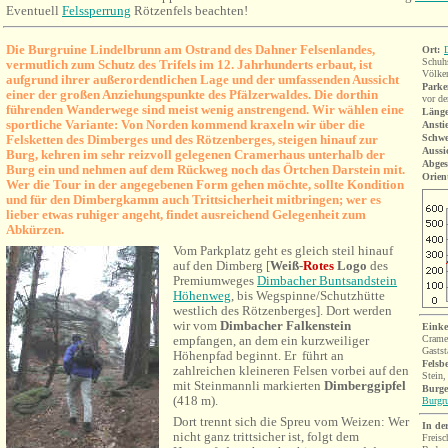
Eventuell
Felssperrung
Rötzenfels beachten!
Die Burgruine Lindelbrunn am Ostrand des Dahner Felsenlandes,
Ort:
Schuh
vermutlich zum Schutz des Trifels im 12. Jahrhunderts erbaut, ist
Völker
aufgrund ihrer außerordentlichen Lage und der umfassenden Aussicht
Parke
einer der großen Anziehungspunkte des Pfälzerwaldes. Die dorthin
vor d
führenden Wanderwege sind meist wenig anstrengend. Wir wählen eine
Länge
sportliche Variante: Von Norden kommend kraxeln wir über die
Ansti
Felsketten des Dimberges und des Rötzenberges, steigen hinauf zur
Schwe
Aussi
Burg, kehren im sehr reizvoll gelegenen Cramerhaus unterhalb der
Abges
Burg ein und nehmen auf dem Rückweg noch das Örtchen Darstein mit.
Orien
Wer die Tour in der angegebenen Form gehen möchte, sollte Kondition
und für den Dimbergkamm auch Trittsicherheit mitbringen; wer es
lieber etwas ruhiger angeht, findet ausreichend Gelegenheit zum
Abkürzen.
Vom Parkplatz geht es gleich steil hinauf
auf den Dimberg [
Weiß-
Rotes
Logo
des
Premiumweges
Dimbacher Buntsandstein
Höhenweg
, bis
Wegspinne/Schutzhütte
westlich des Rötzenberges
]. Dort werden
wir vom
Dimbacher Falkenstein
Einke
empfangen, an dem ein kurzweiliger
Crame
Ga
sts
Höhenpfad beginnt. Er führt an
Felsb
zahlreichen kleineren Felsen vorbei auf den
Stein
mit Steinmannli markierten
Dimberggipfel
Burge
(418 m).
Burgr
Dort
trennt sich die Spreu vom Weizen: Wer
In de
nicht ganz trittsicher ist, folgt dem
Freis