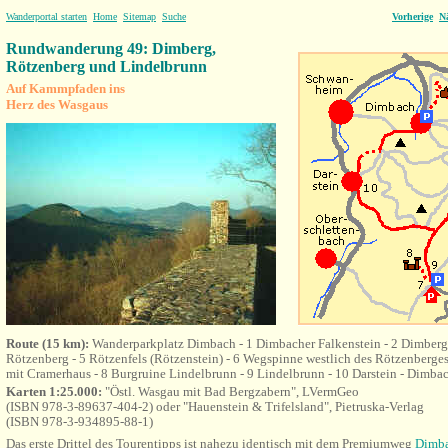
Wanderportal starten
Home
Sitemap
Suche
Vorherige
N
Rundwanderung 49: Dimberg,
Rötzenberg und Lindelbrunn
Auf Kammpfaden ins
Herz des Wasgaus
Route (15 km):
Wanderparkplatz Dimbach - 1 Dimbacher Falkenstein - 2 Dimberg-
Rötzenberg - 5 Rötzenfels (Rötzenstein) - 6 Wegspinne westlich des Rötzenberges
mit Cramerhaus - 8 Burgruine Lindelbrunn - 9 Lindelbrunn - 10 Darstein - Dimba
Karten 1:25.000:
"Östl. Wasgau mit Bad Bergzabern", LVermGeo
(ISBN 978-3-89637-404-2) oder "Hauenstein & Trifelsland", Pietruska-Verlag
(ISBN 978-3-934895-88-1)
Das erste Drittel des Tourentipps ist nahezu identisch mit dem Premiumweg
Dimba