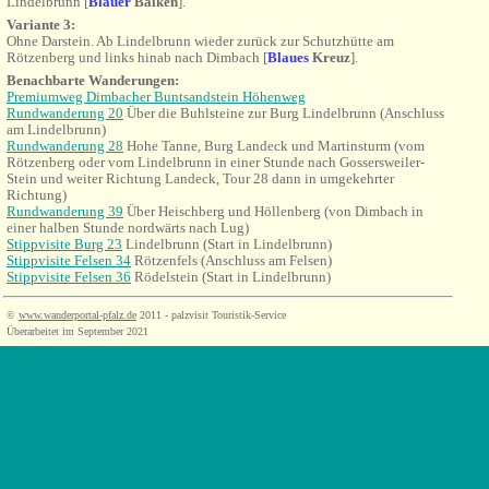
Lindelbrunn
[
Blauer
Balken
]
.
Variante 3:
Ohne Darstein. Ab Lindelbrunn wieder zurück zur Schutzhütte am
Rötzenberg und links hinab nach Dimbach
[
Blaues
Kreuz
]
.
Benachbarte Wanderungen:
Premiumweg Dimbacher Buntsandstein Höhenweg
Rundwanderung 20
Über die Buhlsteine zur Burg Lindelbrunn (Anschluss
am Lindelbrunn)
Rundwanderung 28
Hohe Tanne, Burg Landeck und Martinsturm (vom
Rötzenberg oder vom Lindelbrunn in einer Stunde nach Gossersweiler-
Stein und weiter Richtung Landeck, Tour 28 dann in umgekehrter
Richtung)
Rundwanderung 39
Über Heischberg und Höllenberg (von Dimbach in
einer halben Stunde
nordwärts
nach Lug)
Stippvisite Burg 23
Lindelbrunn (Start in Lindelbrunn)
Stippvisite Felsen 34
Rötzenfels (Anschluss am Felsen)
Stippvisite Felsen 36
Rödelstein (Start in Lindelbrunn)
©
www.wanderportal-pfalz.de
2011 - palzvisit Touristik-Service
Überarbeitet im September 2021