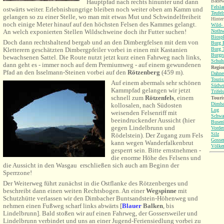
Badew
Hauptpfad nach rechts hinunter und dann
Felsl
ostwärts weiter. Erlebnishungrige bleiben noch weiter oben am Kamm und
Teufel
gelangen so zu einer Stelle, wo man mit etwas Mut und Schwindelfreiheit
Hinter
noch einige Meter hinauf auf den höchsten Felsen des Kammes gelangt.
Wild-
Nothw
An welch exponierten Stellen Wildschweine doch ihr Futter suchen!
Biosp
Doch dann rechtshaltend bergab und an den Dimbergfelsen mit dem von
Burg B
Burg T
Kletterern geschätzten Dimbergpfeiler vorbei in einen mit Kastanien
Burgr
bewachsenen Sattel. Die Route nutzt jetzt kurz einen Fahrweg nach links,
Schuh
dann geht es - immer noch auf dem Premiumweg - auf einem gewundenen
Region
Pfad an den Isselmann-Steinen vorbei auf den
Rötzenberg
(459 m).
Dahne
Touri
Auf einem abermals sehr schönen
Südwe
Kammpfad gelangen wir jetzt
Trifel
schnell zum
Rötzenfels
, einem
Touri
Dimba
kollosalen, nach Südosten
Lug
weisenden Felsenriff mit
Schwa
beeindruckender Aussicht (hier
Busen
gegen Lindelbrunn und
Vorder
Silz
Rödelstein). Der Zugang zum Fels
Gosser
kann wegen Wanderfalkenbrut
Völker
gesperrt sein. Bitte ernstnehmen -
die enorme Höhe des Felsens und
die Aussicht in den Wasgau erschließen sich auch am Beginn der
Sperrzone!
Der Weiterweg führt zunächst in die Ostflanke des Rötzenberges und
beschreibt dann einen weiten Rechtsbogen. An einer
Wegspinne
mit
Schutzhütte verlassen wir den Dimbacher Buntsandstein-Höhenweg und
nehmen einen Fußweg scharf links abwärts [
Blauer
Balken
, bis
Lindelbrunn]. Bald stoßen wir auf einen Fahrweg, der Gossersweiler und
Lindelbrunn verbindet und uns an einer Jugend-Feriensiedlung vorbei zu