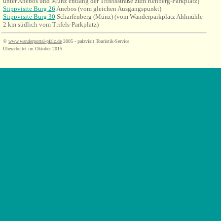
unter Anebos und Münz entlang der Trifelsstraße zum Rehberg-Parkplatz)
Stippvisite Burg 26
Anebos (vom gleichen Ausgangspunkt)
Stippvisite Burg 30
Scharfenberg (Münz) (vom Wanderparkplatz Ahlmühle
2 km südlich vom Trifels-Parkplatz)
©
www.wanderportal-pfalz.de
2005 - palzvisit Touristik-Service
Überarbeitet im Oktober 2015