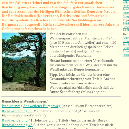
von den Saliern errichtet und von den Staufern zur staatlichen
Wild-
Deuts
Reichsburg ausgebaut, war die Lieblingsburg des Kaisers Barbarossa
Schu
und Schatzkammer des Heiligen Römischen Reiches Deutscher Nation.
Erzbe
Die Reichskleinodien (Kaiserkrone, Reichskreuz und Schwert) als
Bios
höchste Symbole des Reiches sind heute als Nachbildungen im
Regio
Trife
Burgmuseum ausgestellt.
Richard Löwenherz soll hier mehrere Jahre in
Ferie
Gefangenschaft zugebracht haben.
Südli
Von der historischen zur
Tour
Wandererperspektive: Man steht auf 494 m
Annw
Birkw
(also 310 hm über Annweiler) auf einem 50
Esch
Meter hohen dreifach gespaltenen Felsen
Leins
(deshalb Tri-fels) und genießt ein
Alber
überwältigendes Panorama.
Quei
Hinauf kommt man in einer Viertelstunde
auf einem recht steilen Weg, der sich um die
Westflanke des Berges herumzieht.
Tipp: Den höchsten Genuss bietet eine
Gesamtüberschreitung von Trifels-Anebos-
Münz, wobei man am besten am
Wanderparkplatz Ahlmühle am Ostfuß der
Ruine Scharfenberg (Münz) beginnt.
Benachbarte Wanderungen:'
Prädikatsweg Annweilerer Burgenweg
(Anschluss am Burgenparkplatz)
Rundwanderung 38
Madenburg
und Slevogthof (Anschluss am
Wanderparkplatz Ahlmühle)
Rundwanderung 41
Hohenberg und Trifels (Anschluss an der Burg)
Rundwanderung 45
Auf den königlichen Rehberg (vom Trifels westlich