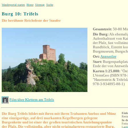
Wanderportal starten
Home
Sitemap
Suche
Burg 10: Trifels
Die berühmte Reichsfeste der Staufer
Gesamtzeit:
50-80 Mi
Die Burg:
Als ehemali
Aufenthaltsort von Ka
der Pfalz, fast vollstän
Rundblick, Eintritt kos
Burgmuseum, Burgsch
Ort:
Annweiler
Start:
Burgenparkplat
Ende der von Annweile
Karten 1:25.000:
"Öst
LVermGeo (ISBN 978-
"Hauenstein & Trifelsl
978-3-934895-88-1)
Film über Klettern am Trifels
Die Burg Trifels bildet mit ihren mit ihren Trabanten Anebos und Münz
Eink
Resta
eine einzigartige, auf drei markanten Kegelbergen gelegene
In d
Burgenkette und ist einer der großen touristischen Anziehungspunkte
Frei
der Pfalz.
Die vollständig, aber nicht originalgetreu restaurierte Burg
,
Land