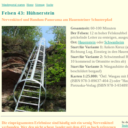
Wanderportal starten
Home
Sitemap
Suche
Felsen 43:
Hühnerstein
Nervenkitzel und Rundum-Panorama am Hauensteiner Schusterpfad
Gesamtzeit:
60
-100
Minuten
Der Felsen:
12 m hoher Felsknubbel
prickelnde Leiter zu ersteigen, ausg
Ort:
Hauenstein
oder
Schwanheim
Start für Variante 1:
Ankers Kreuz (
Richtung Lug, Einstieg in den Hauen
Start für Variante 2:
Schwimmbad Ha
10 kommend in Ortsmitte rechts ab)
Start für Variante 3:
Wasgauhütte de
beschildert bergauf)
Karten 1:25.000:
"Östl. Wasgau mit
(ISBN 978-3-89637-404-2) oder "Haue
Pietruska-Verlag (ISBN 978-3-93489
Die einprägsamsten Erlebnisse sind häufig mit ein wenig Nervenkitzel
In d
Teufe
verbunden. Wer den nicht scheut, landet mit dem 455 m hoch gelegenen