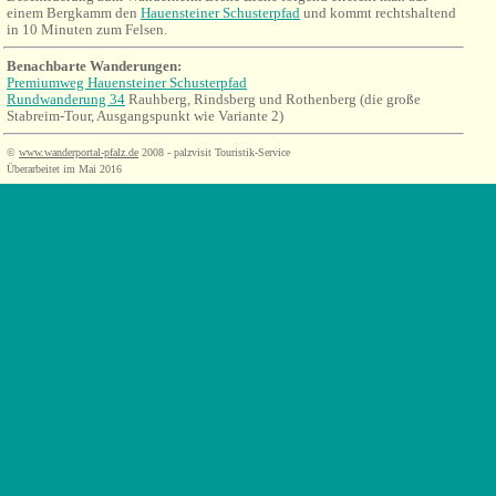
einem Bergkamm den
Hauensteiner Schusterpfad
und kommt rechtshaltend
in 10 Minuten zum Felsen.
Benachbarte Wanderungen:
Premiumweg Hauensteiner Schusterpfad
Rundwanderung 34
Rauhberg, Rindsberg und Rothenberg (die große
Stabreim-Tour, Ausgangspunkt wie Variante 2)
©
www.wanderportal-pfalz.de
2008 - palzvisit Touristik-Service
Überarbeitet im Mai 2016