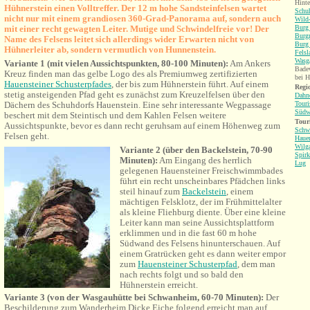
Hinte
Hühnerstein einen Volltreffer. Der 12 m hohe Sandsteinfelsen wartet
Schu
nicht nur mit einem grandiosen 360-Grad-Panorama auf, sondern auch
Wild-
mit einer recht gewagten Leiter. Mutige und Schwindelfreie vor! Der
Burg 
Burgr
Name des Felsens leitet sich allerdings wider Erwarten nicht von
Burg 
Hühnerleiter ab, sondern vermutlich von Hunnenstein.
Fels
Wasga
Variante 1 (mit vielen Aussichtspunkten, 80-100 Minuten):
Am Ankers
Bade
Kreuz finden man das gelbe Logo des als Premiumweg zertifizierten
bei H
Hauensteiner Schusterpfades
, der bis zum Hühnerstein führt. Auf einem
Regio
stetig ansteigenden Pfad geht es zunächst zum Kreuzelfelsen über den
Dahne
Dächern des Schuhdorfs Hauenstein. Eine sehr interessante Wegpassage
Touri
Südw
beschert mit dem Steintisch und dem Kahlen Felsen weitere
Tour
Aussichtspunkte, bevor es dann recht geruhsam auf einem Höhenweg zum
Schw
Felsen geht.
Hauen
Wilga
Variante 2 (über den Backelstein, 70-90
Spirk
Minuten):
Am Eingang des herrlich
Lug
gelegenen Hauensteiner Freischwimmbades
führt ein recht unscheinbares Pfädchen links
steil hinauf zum
Backelstein
, einem
mächtigen Felsklotz, der im Frühmittelalter
als kleine Fliehburg diente. Über eine kleine
Leiter kann man seine Aussichtsplattform
erklimmen und
in die fast 60 m hohe
Südwand des Felsens hinunter
schauen. Auf
einem Gratrücken geht es dann weiter empor
zum
Hauensteiner Schusterpfad
, dem man
nach rechts folgt und so bald den
Hühnerstein erreicht.
Variante 3 (von der Wasgauhütte bei Schwanheim, 60-70 Minuten):
Der
Beschilderung zum Wanderheim Dicke Eiche folgend erreicht man auf