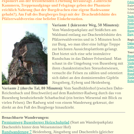
exponiert aus der freistehenden Erhebung herausragt. Zahlreiche
Fels
Kammern, Treppenaufgänge und Felsgänge geben der Phantasie
Badew
reichlich Nahrung (hat der Burgdrachen eine eigene Badewanne
Schön
Erlen
gehabt?). Am Fuß des Burgberges liegt mit der Drachenfelshütte des
Teufe
Pfälzerwaldvereins eine beliebte Einkehrstation.
Wild-
Nothw
V
ariante 1 (kürzester Weg, 50 Minuten):
Bios
Vom Wanderparkplatz auf Sträßchen am
Burgr
Waldrand entlang zur Drachenfelshütte des
Burg 
Pfälzerwaldvereins und in 5 Minuten hoch
Regio
Dahne
zur Burg, wo man über eine luftige Treppe
Südw
zur höchsten Aussichtsplattform gelangt.
Tour
Dort bietet sich eine sehr instruktive
Buse
Rundschau in das Dahner Felsenland: Man
Erlen
schaut in die Umgebung von Busenberg mit
Vorde
Dahn
ihren charakteristischen Streuobstwiesen,
Bruch
versucht die Felsen zu zählen und orientiert
Bund
sich dabei an den dominierenden Gipfeln
Niede
Bobe
Jüngstberg, Eyberg und Heidenberg.
Variante 2 (durchs Tal, 80 Minuten):
Vom Sandbühlerhof (zwischen Dahn-
Reichenbach und Bruchweiler) auf dem Raubritter-Radweg durch das von
Busenberg herabziehende Scharbachtal (ein breites Wiesental mit Blick zu
vielen Felsen). Der Radweg wird von einem Wanderweg gekreuzt, der
direkt an den Fuß des Burgberge hinaufzieht.
Benachbarte Wanderungen
:
Premiumweg Busenberger Holzschuhpfad
(Start am
Wanderparkplatz
Drachenfels hinter dem Weisensteiner Hof)
Rundwanderung 7
Heidenberg, Jüngstberg und Drachenfels (gleicher