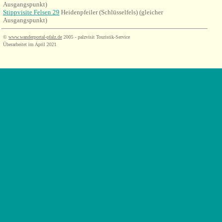
Ausgangspunkt)
Stippvisite Felsen 29
Heidenpfeiler (Schlüsselfels)
(gleicher
Ausgangspunkt)
©
www.wanderportal-pfalz.de
2005 - palzvisit Touristik-Service
Überarbeitet im April 2021