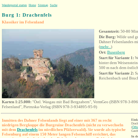
Wanderportal starten
Home
Sitemap
Suche
Burg 1: Drachenfels
Klassiker im Felsenland
Gesamtzeit:
50-80 Min
Die Burg:
Wilde und g
Dahner Felsenlandes m
(
mehr...
)
Ort
:
Busenberg
Start für Variante 1:
Wa
hinter dem Weisenstei
500 m nach dem östlich
Start für Variante 2:
Sa
Reichenbach und Bruch
Karten 1:25.000:
"Östl. Wasgau mit Bad Bergzabern", VermGeo (ISBN 978-3-896
Felsenland", Pietruska-Verlag (ISBN 978-3-934895-95-9)
Inmitten des Dahner Felsenlands liegt auf einer mit 367 m recht
Eink
Drac
niedrigen Bergkuppe die Burgruine Drachenfels (nicht zu verwechseln
(
Öffn
mit dem
Drachenfels
im nördlichen Pfälzerwald). Sie wurde als typische
Gasth
Felsenburg auf einem 150 Meter langen Felsenschiff errichtet, das
In d