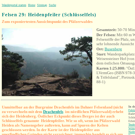
Wanderportal starten
Home
Sitemap
Suche
Felsen 29: Heidenpfeiler (Schlüsselfels)
Zum exponiertesten Aussichtspunkt des Pfälzerwaldes
Gesamtzeit:
50-70 Min
Der Felsen:
Mit 60 m W
Felsenriffe der Pfalz, u
sehr lohnende Aussicht
Ort
:
Busenberg
Start:
Wanderparkplatz 
Weisensteiner Hof (vo
dem östlichen Ortsausg
Karten 1:25.000:
"Östl
LVermGeo (ISBN 978-3-
& Trifelsland", Pietru
88-1)
U
nmittelbar an der Burgruine Drachenfels im Dahner Felsenland (nicht
In d
Fels
zu verwechseln mit dem
Drachenfels
im nördlichen Pfälzerwald) erhebt
Badew
sich der Heidenberg. Östlicher Eckpunkt dieses Berges ist der auch
Schön
Schlüsselfels genannte Heidenpfeiler.
Wie so oft, wenn im Pfälzerwald
Erlen
Heiden als Namensgeber auftreten, kann auf Spuren der Kelten
Teufe
Wild-
geschlossen werden.
In der Karte ist der Heidenpfeiler aus
Nothw
unerfindlichen Gründen nicht verzeichnet; immerhin handelt es sich um