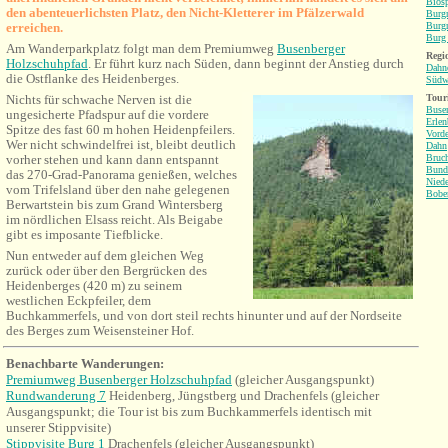
Bios
den abenteuerlichsten Platz, den Nicht-Kletterer im Pfälzerwald
Burgr
erreichen.
Burgr
Burg 
Am Wanderparkplatz folgt man dem Premiumweg
Busenberger
Regio
Holzschuhpfad
. Er führt kurz nach Süden, dann beginnt der Anstieg durch
Dahne
die Ostflanke des Heidenberges.
Südw
Nichts für schwache Nerven ist die
Tour
Buse
ungesicherte Pfadspur auf die vordere
Erlen
Spitze des fast 60 m hohen Heidenpfeilers.
Vorde
Wer nicht schwindelfrei ist, bleibt deutlich
Dahn
vorher stehen und kann dann entspannt
Bruch
Bund
das 270-Grad-Panorama genießen, welches
Niede
vom Trifelsland über den nahe gelegenen
Bobe
Berwartstein bis zum Grand Wintersberg
im nördlichen Elsass reicht. Als Beigabe
gibt es imposante Tiefblicke.
Nun entweder auf dem gleichen Weg
zurück oder über den Bergrücken des
Heidenberges (420 m) zu seinem
westlichen Eckpfeiler, dem
Buchkammerfels, und von dort steil rechts hinunter und auf der Nordseite
des Berges zum Weisensteiner Hof.
Benachbarte Wanderungen
:
Premiumweg Busenberger Holzschuhpfad
(gleicher Ausgangspunkt)
Rundwanderung 7
Heidenberg, Jüngstberg und Drachenfels (gleicher
Ausgangspunkt; die Tour ist bis zum Buchkammerfels identisch mit
unserer Stippvisite)
Stippvisite Burg 1
Drachenfels (gleicher Ausgangspunkt)