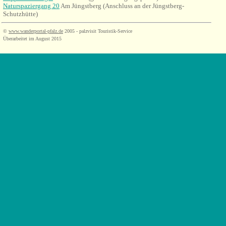
Naturspaziergang 20
Am Jüngstberg (Anschluss an der Jüngstberg-
Schutzhütte)
©
www.wanderportal-pfalz.de
2005 - palzvisit Touristik-Service
Überarbeitet im August 2015