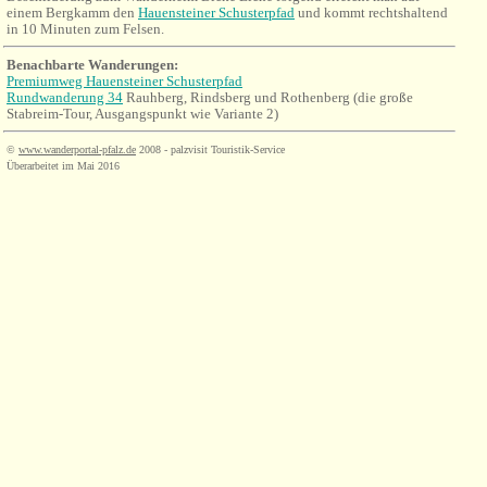
einem Bergkamm den
Hauensteiner Schusterpfad
und kommt rechtshaltend
in 10 Minuten zum Felsen.
Benachbarte Wanderungen:
Premiumweg Hauensteiner Schusterpfad
Rundwanderung 34
Rauhberg, Rindsberg und Rothenberg (die große
Stabreim-Tour, Ausgangspunkt wie Variante 2)
©
www.wanderportal-pfalz.de
2008 - palzvisit Touristik-Service
Überarbeitet im Mai 2016