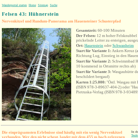
Wanderportal starten
Home
Sitemap
Suche
Felsen 43:
Hühnerstein
Nervenkitzel und Rundum-Panorama am Hauensteiner Schusterpfad
Gesamtzeit:
60
-100
Minuten
Der Felsen:
12 m hoher Felsknubbel
prickelnde Leiter zu ersteigen, ausg
Ort:
Hauenstein
oder
Schwanheim
Start für Variante 1:
Ankers Kreuz (
Richtung Lug, Einstieg in den Hauen
Start für Variante 2:
Schwimmbad Ha
10 kommend in Ortsmitte rechts ab)
Start für Variante 3:
Wasgauhütte de
beschildert bergauf)
Karten 1:25.000:
"Östl. Wasgau mit
(ISBN 978-3-89637-404-2) oder "Haue
Pietruska-Verlag (ISBN 978-3-93489
Die einprägsamsten Erlebnisse sind häufig mit ein wenig Nervenkitzel
In d
Teufe
verbunden. Wer den nicht scheut, landet mit dem 455 m hoch gelegenen