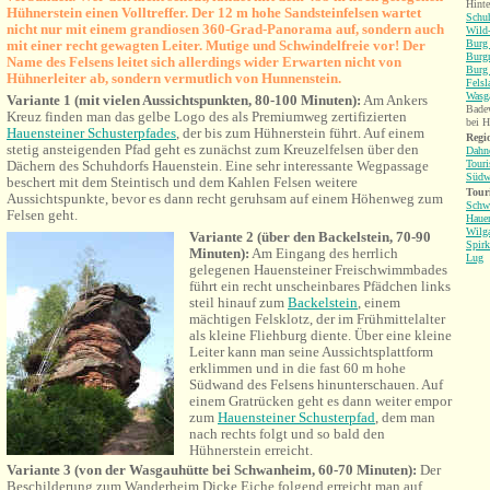
Hinte
Hühnerstein einen Volltreffer. Der 12 m hohe Sandsteinfelsen wartet
Schu
nicht nur mit einem grandiosen 360-Grad-Panorama auf, sondern auch
Wild-
mit einer recht gewagten Leiter. Mutige und Schwindelfreie vor! Der
Burg 
Burgr
Name des Felsens leitet sich allerdings wider Erwarten nicht von
Burg 
Hühnerleiter ab, sondern vermutlich von Hunnenstein.
Fels
Wasga
Variante 1 (mit vielen Aussichtspunkten, 80-100 Minuten):
Am Ankers
Bade
Kreuz finden man das gelbe Logo des als Premiumweg zertifizierten
bei H
Hauensteiner Schusterpfades
, der bis zum Hühnerstein führt. Auf einem
Regio
stetig ansteigenden Pfad geht es zunächst zum Kreuzelfelsen über den
Dahne
Dächern des Schuhdorfs Hauenstein. Eine sehr interessante Wegpassage
Touri
Südw
beschert mit dem Steintisch und dem Kahlen Felsen weitere
Tour
Aussichtspunkte, bevor es dann recht geruhsam auf einem Höhenweg zum
Schw
Felsen geht.
Hauen
Wilga
Variante 2 (über den Backelstein, 70-90
Spirk
Minuten):
Am Eingang des herrlich
Lug
gelegenen Hauensteiner Freischwimmbades
führt ein recht unscheinbares Pfädchen links
steil hinauf zum
Backelstein
, einem
mächtigen Felsklotz, der im Frühmittelalter
als kleine Fliehburg diente. Über eine kleine
Leiter kann man seine Aussichtsplattform
erklimmen und
in die fast 60 m hohe
Südwand des Felsens hinunter
schauen. Auf
einem Gratrücken geht es dann weiter empor
zum
Hauensteiner Schusterpfad
, dem man
nach rechts folgt und so bald den
Hühnerstein erreicht.
Variante 3 (von der Wasgauhütte bei Schwanheim, 60-70 Minuten):
Der
Beschilderung zum Wanderheim Dicke Eiche folgend erreicht man auf