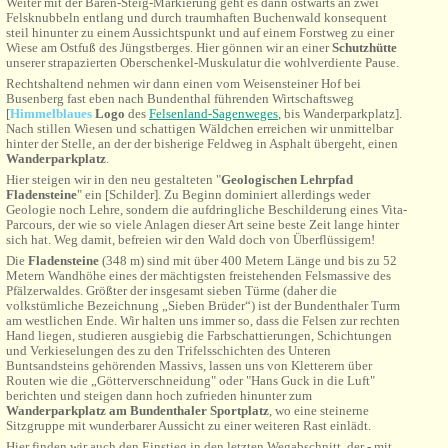
Weiter mit der Bären-Steig-Markierung geht es dann ostwärts an zwei
Felsknubbeln entlang und durch traumhaften Buchenwald konsequent
steil hinunter zu einem Aussichtspunkt und auf einem Forstweg zu einer
Wiese am Ostfuß des Jüngstberges. Hier gönnen wir an einer
Schutzhütte
unserer strapazierten Oberschenkel-Muskulatur die wohlverdiente Pause.
Rechtshaltend nehmen
wir dann einen vom Weisensteiner Hof bei
Busenberg fast eben nach Bundenthal führenden Wirtschaftsweg
[
Himmelblaues
Logo
des
Felsenland-Sagenweges
, bis Wanderparkplatz].
Nach stillen Wiesen und schattigen Wäldchen erreichen wir unmittelbar
hinter der Stelle, an der der bisherige Feldweg in Asphalt übergeht, einen
Wanderparkplatz
.
Hier steigen wir in den neu gestalteten "
Geologischen Lehrpfad
Fladensteine
" ein [Schilder]. Zu Beginn dominiert allerdings weder
Geologie noch Lehre, sondern die aufdringliche Beschilderung eines Vita-
Parcours, der wie so viele Anlagen dieser Art seine beste Zeit lange hinter
sich hat. Weg damit, befreien wir den Wald doch von Überflüssigem!
Die
Fladensteine
(348 m) sind mit über 400 Metern Länge und bis zu 52
Metern Wandhöhe eines der mächtigsten freistehenden Felsmassive des
Pfälzerwaldes. Größter der insgesamt sieben Türme (daher die
volkstümliche Bezeichnung „Sieben Brüder“) ist der Bundenthaler Turm
am westlichen Ende. Wir halten uns immer so, dass die Felsen zur rechten
Hand liegen, studieren ausgiebig die Farbschattierungen, Schichtungen
und Verkieselungen des zu den Trifelsschichten des Unteren
Buntsandsteins gehörenden Massivs, lassen uns von Kletterern über
Routen wie die „Götterverschneidung" oder "Hans Guck in die Luft"
berichten und steigen dann hoch zufrieden hinunter zum
Wanderparkplatz am Bundenthaler Sportplatz
, wo eine steinerne
Sitzgruppe mit wunderbarer Aussicht zu einer weiteren Rast einlädt.
Hier finden wir auch den Einstieg in den letzten Wegabschnitt, der - mit