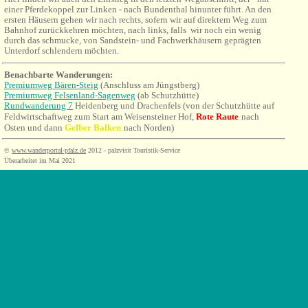
einer Pferdekoppel zur Linken - nach Bundenthal hinunter führt. An den
ersten Häusern gehen wir nach rechts, sofern wir auf direktem Weg zum
Bahnhof zurückkehren möchten, nach links, falls wir noch ein wenig
durch das schmucke, von Sandstein- und Fachwerkhäusern geprägten
Unterdorf schlendern möchten.
Benachbarte Wanderungen
:
Premiumweg Bären-Steig
(Anschluss am Jüngstberg)
Premiumweg Felsenland-Sagenweg
(ab Schutzhütte
)
Rundwanderung 7
Heidenberg und Drachenfels (von der Schutzhütte auf
Feldwirtschaftweg zum Start am Weisensteiner Hof,
Rote Raute
nach
Osten und dann
Gelber Balken
nach Norden)
©
www.wanderportal-pfalz.de
2012 - palzvisit Touristik-Service
Überarbeitet im Mai 2021