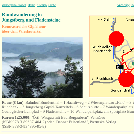
Wanderportal starten
Home
Sitemap
Suche
Vorherige
N
Rundwanderung 6:
Jüngstberg und Fladensteine
Kontrastreiche Gipfeltour
über dem Wieslautertal
Route (8 km):
Bahnhof Bundenthal – 1 Haardtweg – 2 Wiesenplateau „Hart“ – 3 
Ruhebank – 5 Jüngstberg-Gipfel/Kanzelfels – 6 Schutzhütte – 7 Wanderparkplatz ö
Geologischer Lehrpfad – 9 Fladensteine – 10 Wanderparkplatz am Sportplatz Bu
Karten 1:25.000:
"Östl. Wasgau mit Bad Bergzabern", VermGeo
(ISBN 978-3-89637-404-2) oder "Dahner Felsenland", Pietruska-Verlag
(ISBN 978-3-934895-95-9)