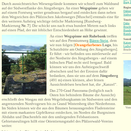
Burg B
Durch aussichtsreiches Wiesengelände kommen wir schnell zum Waldrand
Region
auf der Südwestflanke des Jüngstberges. An einer
Wegspinne
gehen wir
Dahne
auf einem Forstweg weiter geradeaus bergauf und entdecken dann neben
Südwe
dem Wegzeichen des Pfälzischen Jakobsweges [Muschel] erstmals eine für
Touri
den weiteren Aufstieg wichtige örtliche Markierung
[Rundweg-
Dahn
Markierung
Nr. 7
]
. Die schickt uns nach etwa hundert Metern nach links
Bruch
auf einen Pfad, der mit löblicher Entschiedenheit an Höhe gewinnt.
Bunde
Rumb
An einer
Wegspinne mit Ruhebank
treffen
Sonsti
wir auf den Premiumweg
Bären-Steig
, dem
Kaiser
wir nun folgen [
Orangefarbenes
Logo
, bis
Ludwi
Schutzhütte am Osthang des Jüngstberges].
Bruch
Er führt - wir befinden uns mittlerweile auf
der Nordseite des Jüngstberges - auf einem
hübschen Pfad recht steil bergauf. Bald
können wir uns den Aufstiegsschweiß
abwischen und bei der Erosion dafür
bedanken, dass sie uns auf dem
Jüngstberg
(491 m) einen kleinen, aber feinen
Aussichtsfelsen beschert hat,
die „Kanzel“
.
Das 270-Grad Panorama (lediglich nach
Osten hin behindern Bäume die Aussicht)
erschließt den Wasgau mit dem Wegelnburgkamm im Südwesten und den
angrenzenden Nordvogesen bis zu Grand Wintersberg über Niederbronn.
Im Süden können wir die aus den Bäumen herausragenden Fladensteine
Vom 
mit einem markanten Gipfelkreuz entdecken, im Norden die Burgruinen
Altdahn und Drachenfels mit den umliegenden Felsbastionen.
Gebietsneulingen hilft eine Orientierungstafel des Pfälzerwald-Vereins
weiter.