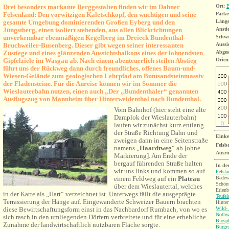
Drei besonders markante Berggestalten finden wir im Dahner
Ort:
B
Felsenland: Den vorwitzigen Kaletschkopf, den wuchtigen und seine
Parke
gesamte Umgebung dominierenden Großen Eyberg und den
Länge
Jüngstberg, einen isoliert stehenden, aus allen Blickrichtungen
Ansti
unverkennbar ebenmäßigen Kegelberg im Dreieck Bundenthal-
Schwe
Bruchweiler-Busenberg. Dieser gibt wegen seiner interessanten
Aussi
Zustiege und eines glänzenden Aussichtsbalkons eines der lohnendsten
Abges
Gipfelziele im Wasgau ab. Nach einem abenteuerlich steilen Abstieg
Orien
führt uns der Rückweg dann durch freundliches, offenes Baum-und-
Wiesen-Gelände zum geologischen Lehrpfad am Buntsandsteinmassiv
der Fladensteine. Für die Anreise können wir im Sommer die
Wieslauterbahn nutzen, einen auch „Der „Bundenthaler“ genannten
Ausflugszug von Mannheim über Hinterweidenthal nach Bundenthal.
Vom Bahnhof (hier steht eine alte
Damplok der Wieslauterbahn)
laufen wir zunächst kurz entlang
der Straße Richtung Dahn und
Einke
zweigen dann in eine Seitenstraße
Felsb
namens „
Haardtweg
“ ab [
ohne
Ausrü
Markierung
]. Am Ende der
bergauf führenden Straße halten
In de
wir uns links und kommen so auf
Felsl
Badew
einem Feldweg auf ein
Plateau
Schönt
über dem Wieslautertal, welches
Erlenb
in der Karte als „Hart“ verzeichnet ist. Unterwegs fällt die ausgeprägte
Teufel
Terrassierung der Hänge auf. Eingewanderte Schweizer Bauern brachten
Hinter
Wild-
diese Bewirtschaftungsform einst in das Nachbardorf Rumbach, von wo es
Nothw
sich rasch in den umliegenden Dörfern verbreitete und für eine erhebliche
Biosp
Zunahme der landwirtschaftlich nutzbaren Fläche sorgte.
Burgr