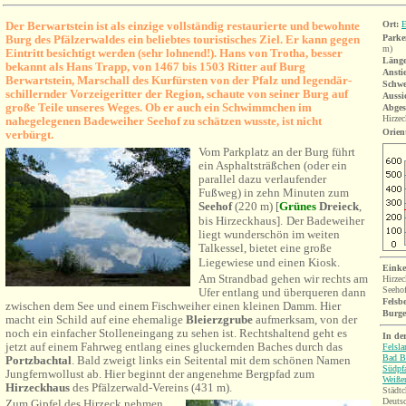
Der Berwartstein ist als einzige vollständig restaurierte und bewohnte
Ort:
E
Burg des Pfälzerwaldes ein beliebtes touristisches Ziel. Er kann gegen
Parke
m)
Eintritt besichtigt werden (sehr lohnend!). Hans von Trotha, besser
Länge
bekannt als Hans Trapp, von
1467 bis 1503 Ritter auf Burg
Ansti
Berwartstein, Marschall des Kurfürsten von der Pfalz und legendär-
Schwe
schillernder Vorzeigeritter der Region, schaute von seiner Burg auf
Aussi
große Teile unseres Weges. Ob er auch ein Schwimmchen im
Abges
Hirzec
nahegelegenen Badeweiher Seehof zu schätzen wusste, ist nicht
Orien
verbürgt.
Vom Parkplatz an der Burg führt
ein Asphaltsträßchen (oder ein
parallel dazu verlaufender
Fußweg) in zehn Minuten zum
Seehof
(220 m)
[
Grünes
Dreieck
,
bis Hirzeckhaus]
.
Der Badeweiher
liegt wunderschön im weiten
Talkessel, bietet eine große
Liegewiese und einen Kiosk.
Einke
Am Strandbad gehen wir rechts am
Hirze
Seeho
Ufer entlang und überqueren dann
Felsb
zwischen dem See und einem Fischweiher einen kleinen Damm. Hier
Burg
macht ein Schild auf eine ehemalige
Bleierzgrube
aufmerksam, von der
noch ein einfacher Stolleneingang zu sehen ist.
Rechtshaltend geht es
In de
jetzt auf einem Fahrweg entlang eines gluckernden Baches durch das
Felsl
Bad B
Portzbachtal
. Bald zweigt links ein Seitental mit dem schönen Namen
Südpf
Jungfernwollust ab. Hier beginnt der angenehme Bergpfad zum
Weiße
Hirzeckhaus
des Pfälzerwald-Vereins (431 m).
Städtc
Deutsc
Zum Gipfel des Hirzeck nehmen