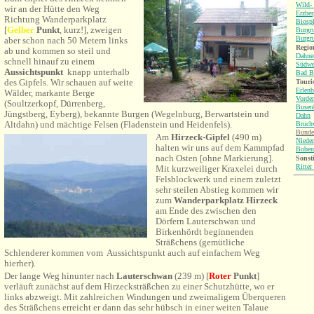
Wild-
wir an der Hütte den Weg
Erzbe
Richtung Wanderparkplatz
Biosp
[
Gel
ber
Punkt
, kurz!
], zweigen
Burgru
Burgr
aber schon nach 50 Metern links
Region
ab und kommen so steil und
Dahne
schnell hinauf zu einem
Südwe
Aussichtspunkt
knapp unterhalb
Bad B
des Gipfels. Wir schauen auf weite
Touri
Erlenb
Wälder, markante Berge
Vorder
(Soultzerkopf, Dürrenberg,
Busen
Jüngstberg, Eyberg), bekannte Burgen (Wegelnburg, Berwartstein und
Dahn
Altdahn) und mächtige Felsen (Fladenstein und Heidenfels).
Bruch
Bunde
Am
Hirzeck-Gipfel
(490 m)
Nieder
halten wir uns auf dem Kammpfad
Boben
nach Osten [ohne Markierung].
Sonsti
Ritter
Mit kurzweiliger Kraxelei durch
Felsblockwerk und einem zuletzt
sehr steilen Abstieg kommen wir
zum
Wanderparkplatz Hirzeck
am Ende des zwischen den
Dörfern Lauterschwan und
Birkenhördt beginnenden
Sträßchens (gemütliche
Schlenderer kommen vom Aussichtspunkt auch auf einfachem Weg
hierher).
Der lange Weg hinunter nach
Lauterschwan
(239 m) [
Roter
Punkt
]
verläuft zunächst auf dem Hirzecksträßchen zu einer Schutzhütte, wo er
links abzweigt. Mit zahlreichen Windungen und zweimaligem Überqueren
des Sträßchens erreicht er dann das sehr hübsch in einer weiten Talaue