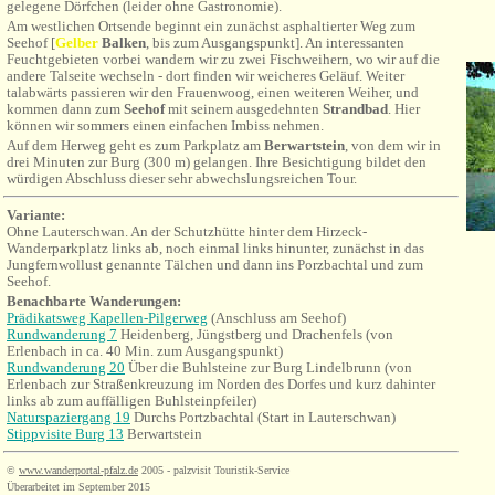
gelegene Dörfchen (leider ohne Gastronomie).
Am westlichen Ortsende beginnt ein zunächst asphaltierter Weg zum
Seehof [
Gel
ber
Balken
, bis zum Ausgangspunkt
]. An interessanten
Feuchtgebieten vorbei wandern wir zu zwei Fischweihern, wo wir auf die
andere Talseite wechseln - dort finden wir weicheres Geläuf. Weiter
talabwärts passieren wir den Frauenwoog, einen weiteren Weiher, und
kommen dann zum
Seehof
mit seinem ausgedehnten
Strandbad
. Hier
können wir sommers einen einfachen Imbiss nehmen.
Auf dem Herweg geht es zum Parkplatz am
Berwartstein
, von dem wir in
drei Minuten zur Burg (300 m) gelangen. Ihre Besichtigung bildet den
würdigen Abschluss dieser sehr abwechslungsreichen Tour.
Variante:
Ohne Lauterschwan. An der Schutzhütte hinter dem Hirzeck-
Wanderparkplatz links
ab, noch einmal links hinunter,
zunächst
in das
Jungfernwollust genannte Tälchen und dann ins Porzbachtal und zum
Seehof.
Benachbarte Wanderungen:
Prädikatsweg Kapellen-Pilgerweg
(Anschluss am Seehof)
Rundwanderung 7
Heidenberg, Jüngstberg und Drachenfels (von
Erlenbach in ca. 40 Min. zum Ausgangspunkt)
Rundwanderung 20
Über die Buhlsteine zur Burg Lindelbrunn (von
Erlenbach zur Straßenkreuzung im Norden des Dorfes und kurz dahinter
links ab
zum auffälligen Buhlsteinpfeiler)
Naturspaziergang 19
Durchs Portzbachtal (Start in Lauterschwan)
Stippvisite Burg 13
Berwartstein
©
www.wanderportal-pfalz.de
2005 - palzvisit Touristik-Service
Überarbeitet im September 2015