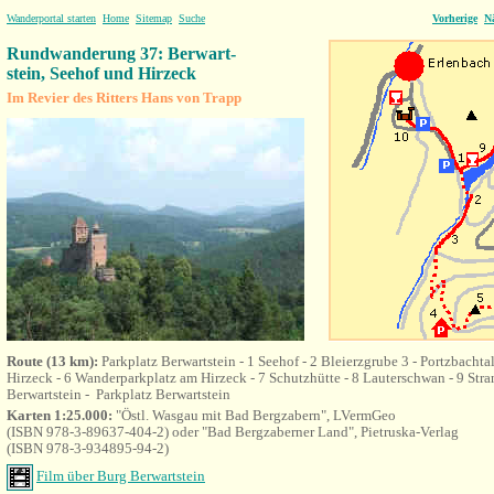
Wanderportal starten
Home
Sitemap
Suche
Vorherige
N
Rundwanderung 37: Berwart-
stein, Seehof und Hirzeck
Im Revier des Ritters Hans von Trapp
Route (13 km):
Parkplatz Berwartstein -
1 Seehof - 2 Bleierzgrube 3 - Portzbachta
Hirzeck - 6 Wanderparkplatz am Hirzeck - 7 Schutzhütte - 8 Lauterschwan - 9 Stra
Berwartstein -
Parkplatz Berwartstein
Karten 1:25.000:
"Östl. Wasgau mit Bad Bergzabern", LVermGeo
(ISBN 978-3-89637-404-2) oder "Bad Bergzaberner Land", Pietruska-Verlag
(ISBN 978-3-934895-94-2)
Film über Burg Berwartstein