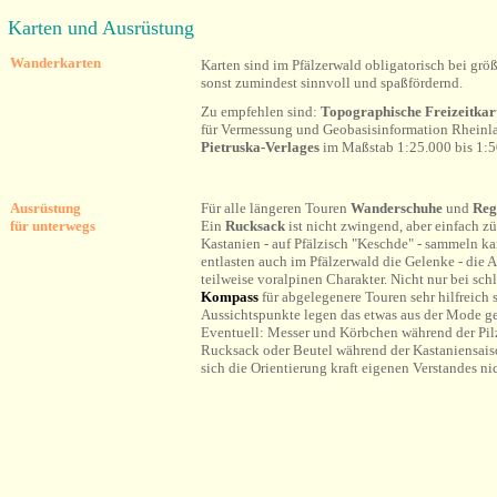
Karten und Ausrüstung
Wanderkarten
Karten sind im Pfälzerwald obligatorisch bei g
sonst zumindest sinnvoll und spaßfördernd.
Zu empfehlen sind:
Topographische Freizeitka
für Vermessung und Geobasisinformation Rheinl
Pietruska-Verlages
im Maßstab 1:25.000 bis
1:5
Ausrüstung
Für alle längeren Touren
Wanderschuhe
und
Reg
für unterwegs
Ein
Rucksack
ist nicht zwingend, aber einfach z
Kastanien - auf Pfälzisch "Keschde" - sammeln ka
entlasten auch im Pfälzerwald die Gelenke - die 
teilweise voralpinen Charakter. Nicht nur bei sc
Kompass
für abgelegenere Touren sehr hilfreich 
Aussichtspunkte legen das etwas aus der Mode
Eventuell: Messer und Körbchen während der Pilz
Rucksack oder Beutel während der Kastaniensai
sich die Orientierung kraft eigenen Verstandes ni