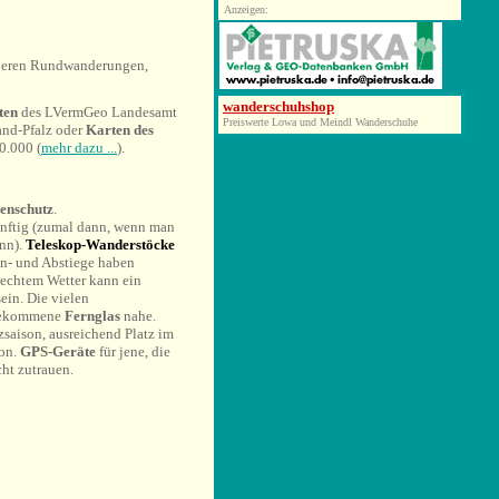
Anzeigen:
rößeren Rundwanderungen,
wanderschuhshop
rten
des LVermGeo Landesamt
Preiswerte Lowa und Meindl Wanderschuhe
and-Pfalz
oder
Karten des
0.000 (
mehr dazu ...
).
enschutz
.
ünftig (zumal dann, wenn man
nn).
Teleskop-Wanderstöcke
An- und Abstiege haben
hlechtem Wetter kann ein
sein. Die vielen
 gekommene
Fernglas
nahe.
saison, ausreichend Platz im
son.
GPS-Geräte
für jene, die
cht zutrauen.