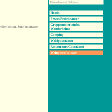
Übernachten und Einkehren:
Hotels
Fewos/Ferienhäuser
Gruppenunterkünfte/
mlichkeiten, Sonnenterrasse,
Wanderheime
Camping
Waldgaststätten
Restaurants/Gaststätten
Weingüter/Winzer