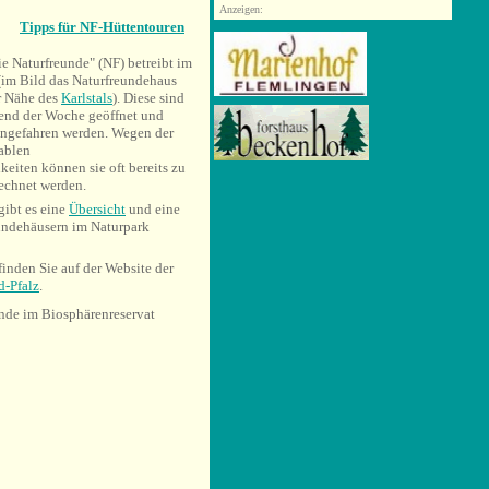
Anzeigen:
Tipps für NF-Hüttentouren
ie Naturfreunde" (NF) betreibt im
(im Bild das Naturfreundehaus
er Nähe des
Karlstals
). Diese sind
rend der Woche geöffnet und
ngefahren werden. Wegen der
tablen
iten können sie oft bereits zu
echnet werden.
gibt es eine
Übersicht
und eine
undehäusern im Naturpark
finden Sie auf der Website der
d-Pfalz
.
unde im Biosphärenreservat