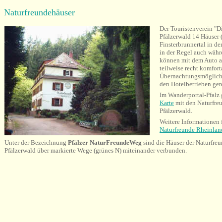
Naturfreundehäuser
Der Touristenverein "D
Pfälzerwald 14 Häuser
Finsterbrunnertal in d
in der Regel auch wäh
können mit dem Auto a
teilweise recht komfor
Übernachtungsmöglichke
den Hotelbetrieben ger
Im Wanderportal-Pfalz 
Karte
mit den Naturfre
Pfälzerwald.
Weitere Informationen 
Naturfreunde Rheinlan
Unter der Bezeichnung
Pfälzer NaturFreundeWeg
sind die Häuser der Naturfre
Pfälzerwald über markierte Wege (grünes N) miteinander verbunden.