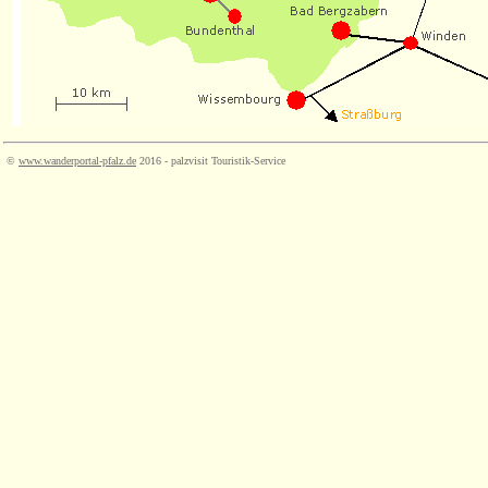
©
www.wanderportal-pfalz.de
2016 - palzvisit Touristik-Service