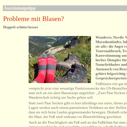
Ausrüstungstipp
Probleme mit Blasen?
Doppelt schützt besser
Wanderer, Nordic W
Marathonläufer, Inl
sie alle: die Angst v
Tourenabbruch, Tr
Katerstimmung am 
herber Dämpfer für
Naturliebhaber und
Austausch von Reze
gehört folgerichtig
Gesprächsrepertoir
Fußblasen erst gar n
verspricht jetzt eine neuartige Funktionssocke des US-Herste
man sich an ein altes Hausrezept angelehnt: „Zwei Paar Socken 
Wanderschuh richtig zur Sache gehen soll.
Statt zwei Paar Socken gibt es hier allerdings nur eines, dieses 
Lagen werden nach einem patentierten Verfahren an drei Stellen
dass sie sich beim Laufen gegeneinander bewegen. Deshalb scheu
der Haut, der Fuß wird wirksam vor Blasenbildung geschützt.
Auch an die Feuchtigkeit am Fuß und an das Fußklima hat man g
immer ungebleicht und ungefärbt ausgeführt ist, schafft Fußfeu