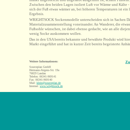
Zwischen den beiden Lagen isoliert Luft vor Wärme und Kälte - b
sich der Fuß etwas wärmer an, bei höheren Temperaturen ist ein 
Ergebnis.
WRIGHTSOCK Sockenmodelle unterscheiden sich in Sachen D
Materialzusammenstellung voneinander. An Wanderer, die etwas
Fußsohle wünschen, ist dabei ebenso gedacht, wie an alle diejen
wenig Socke auskommen wollen.
Das in den USA bereits bekannte und bewährte Produkt wird hie
Markt eingeführt und hat in kurzer Zeit bereits begeisterte Anh
Weitere Informationen:
Zu
Sourceplan GmbH
Hermann-Jürgens-Str. 19a
76829 Landau
Telefon: 06341-969141
Fax: 06341-969140
Mail:
klein@sourceplan.de
Internet:
www.wrightsock.de